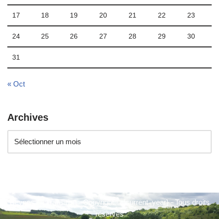
17
18
19
20
21
22
23
24
25
26
27
28
29
30
31
« Oct
Archives
Beynes en Transition - Copyright © {current_year} - Tous droits
réservés