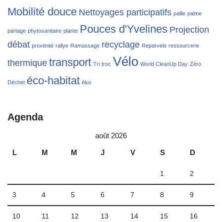
Mobilité douce
Nettoyages participatifs
paille
palme
Pouces d'Yvelines
Projection
partage
phytosanitaire
plante
débat
recyclage
proximité
rallye
Ramassage
Reparvelo
ressourcerie
Vélo
transport
thermique
Tri
troc
World CleanUp Day
Zéro
éco-habitat
Déchet
élus
Agenda
août 2026
L
M
M
J
V
S
D
1
2
3
4
5
6
7
8
9
10
11
12
13
14
15
16