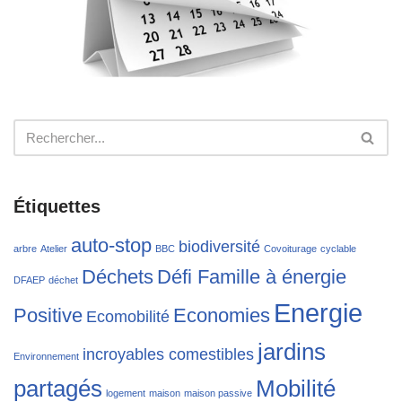
Étiquettes
auto-stop
biodiversité
arbre
Atelier
BBC
Covoiturage
cyclable
Déchets
Défi Famille à énergie
DFAEP
déchet
Energie
Positive
Economies
Ecomobilité
jardins
incroyables comestibles
Environnement
partagés
Mobilité
logement
maison
maison passive