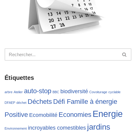
Étiquettes
auto-stop
biodiversité
arbre
Atelier
BBC
Covoiturage
cyclable
Déchets
Défi Famille à énergie
DFAEP
déchet
Energie
Positive
Economies
Ecomobilité
jardins
incroyables comestibles
Environnement