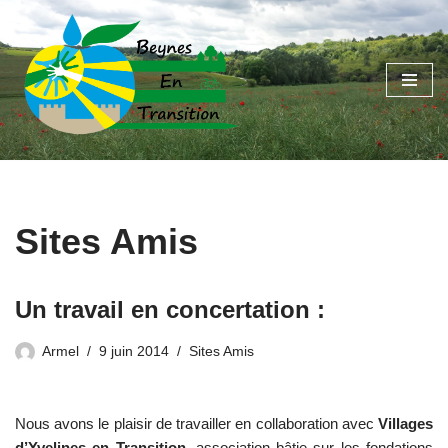
Aller
au
contenu
Sites Amis
Un travail en concertation :
Armel
9 juin 2014
Sites Amis
Nous avons le plaisir de travailler en collaboration avec
Villages
d’Yvelines en Transition,
association bâtie sur les fondations