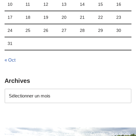
10
11
12
13
14
15
16
17
18
19
20
21
22
23
24
25
26
27
28
29
30
31
« Oct
Archives
Beynes en Transition - Copyright © {current_year} - Tous droits