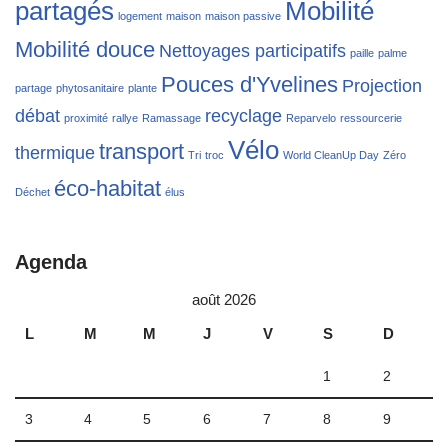
partagés
Mobilité
logement
maison
maison passive
Mobilité douce
Nettoyages participatifs
paille
palme
Pouces d'Yvelines
Projection
partage
phytosanitaire
plante
débat
recyclage
proximité
rallye
Ramassage
Reparvelo
ressourcerie
Vélo
transport
thermique
Tri
troc
World CleanUp Day
Zéro
éco-habitat
Déchet
élus
Agenda
août 2026
L
M
M
J
V
S
D
1
2
3
4
5
6
7
8
9