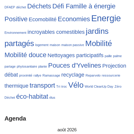
Déchets
Défi Famille à énergie
DFAEP
déchet
Energie
Positive
Economies
Ecomobilité
jardins
incroyables comestibles
Environnement
partagés
Mobilité
logement
maison
maison passive
Mobilité douce
Nettoyages participatifs
paille
palme
Pouces d'Yvelines
Projection
partage
phytosanitaire
plante
débat
recyclage
proximité
rallye
Ramassage
Reparvelo
ressourcerie
Vélo
transport
thermique
Tri
troc
World CleanUp Day
Zéro
éco-habitat
Déchet
élus
Agenda
août 2026